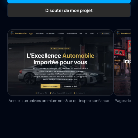
Discuter de mon projet
Accueil : un univers premium noir & or qui inspire confiance
Pages dédiée