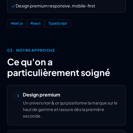
Design premium responsive, mobile-first
Next.js
React
TypeScript
03 ·
NOTRE APPROCHE
Ce qu'on a
particulièrement soigné
Design premium
1
Un univers noir & or qui positionne la marque sur le
haut de gamme et rassure dès la première
seconde.