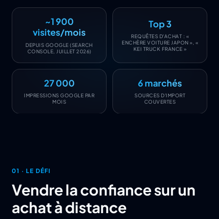
~1 900
Top 3
visites/mois
REQUÊTES D'ACHAT : «
ENCHÈRE VOITURE JAPON », «
DEPUIS GOOGLE (SEARCH
KEI TRUCK FRANCE »
CONSOLE, JUILLET 2026)
27 000
6 marchés
IMPRESSIONS GOOGLE PAR
SOURCES D'IMPORT
MOIS
COUVERTES
01 ·
LE DÉFI
Vendre la confiance sur un
achat à distance