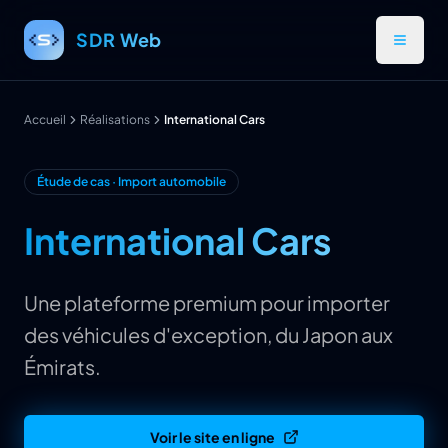
Aller au contenu principal
SDR Web
Accueil
Réalisations
International Cars
Étude de cas · Import automobile
International Cars
Une plateforme premium pour importer
des véhicules d'exception, du Japon aux
Émirats.
Voir le site en ligne